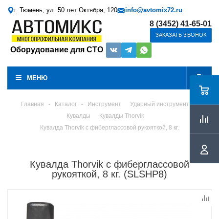
г. Тюмень, ул. 50 лет Октября, 120
info@avtomix72.ru
8 (3452) 41-65-01
ЗАКАЗАТЬ ЗВОНОК
Оборудование для СТО
МЕНЮ
Главная
-
Каталог
-
Инструмент
Ударный инструмент
Кувалды
Кувалды Thorvik
Кувалда Thorvik с фиберглассовой рукояткой, 8 кг.
Кувалда Thorvik с фиберглассовой
рукояткой, 8 кг. (SLSHP8)