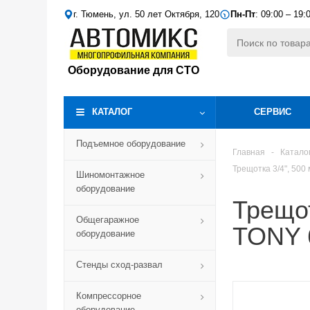
г. Тюмень, ул. 50 лет Октября, 120
Пн-Пт
: 09:00 – 19:
Оборудование для СТО
КАТАЛОГ
СЕРВИС
Подъемное оборудование
Главная
-
Катало
Трещотка 3/4", 500
Шиномонтажное
оборудование
Трещот
Общегаражное
TONY 
оборудование
Стенды сход-развал
Компрессорное
оборудование