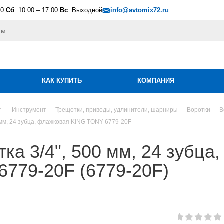
00
Сб
: 10:00 – 17:00
Вс
: Выходной
info@avtomix72.ru
КАК КУПИТЬ
КОМПАНИЯ
г
-
Инструмент
Трещотки, приводы, удлинители, шарниры
Воротки
В
 мм, 24 зубца, флажковая KING TONY 6779-20F
ка 3/4", 500 мм, 24 зубца
6779-20F (6779-20F)