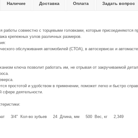
Наличие
Доставка
Оплата
Задать вопрос
я работы совместно с торцевыми головками, которые присоединяются п
ажа крепежных узлов различных размеров.
ия:
ического обслуживания автомобилей (СТОА), в автосервисах и автомасте
ханизм ключа позволит работать им, не отрывая от закручиваемой детал
роса.
еверса.
тся простотой и удобством в применении, поможет легко и быстро справ
 сфере деятельности.
ктеристики:
драт 3/4" Кол-во зубьев 24 Длина, мм 500 Вес, кг 2,349