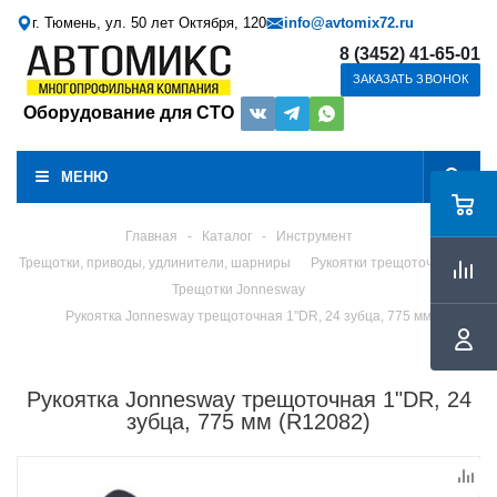
г. Тюмень, ул. 50 лет Октября, 120
info@avtomix72.ru
8 (3452) 41-65-01
ЗАКАЗАТЬ ЗВОНОК
Оборудование для СТО
МЕНЮ
Главная
-
Каталог
-
Инструмент
Трещотки, приводы, удлинители, шарниры
Рукоятки трещоточные
Трещотки Jonnesway
Рукоятка Jonnesway трещоточная 1"DR, 24 зубца, 775 мм
Рукоятка Jonnesway трещоточная 1"DR, 24
зубца, 775 мм (R12082)