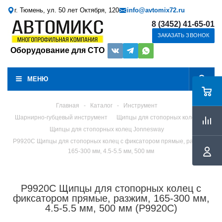
г. Тюмень, ул. 50 лет Октября, 120
info@avtomix72.ru
8 (3452) 41-65-01
ЗАКАЗАТЬ ЗВОНОК
Оборудование для СТО
МЕНЮ
Главная
-
Каталог
-
Инструмент
Шарнирно-губцевый инструмент
Щипцы для стопорных колец
Щипцы для стопорных колец Jonnesway
P9920C Щипцы для стопорных колец с фиксатором прямые, разжим,
165-300 мм, 4.5-5.5 мм, 500 мм
P9920C Щипцы для стопорных колец с
фиксатором прямые, разжим, 165-300 мм,
4.5-5.5 мм, 500 мм (P9920C)