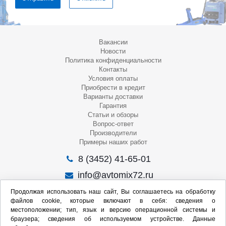
Вакансии
Новости
Политика конфиденциальности
Контакты
Условия оплаты
Приобрести в кредит
Варианты доставки
Гарантия
Статьи и обзоры
Вопрос-ответ
Производители
Примеры наших работ
8 (3452) 41-65-01
info@avtomix72.ru
г. Тюмень, ул. 50 лет Октября, 120
Продолжая использовать наш сайт, Вы соглашаетесь на обработку
файлов cookie, которые включают в себя: сведения о
Пн-Пт
: 09:00 – 19:00
местоположении; тип, язык и версию операционной системы и
Сб
: 10:00 – 17:00
браузера; сведения об используемом устройстве. Данные
Вс
: Выходной