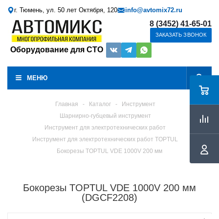
г. Тюмень, ул. 50 лет Октября, 120
info@avtomix72.ru
8 (3452) 41-65-01
ЗАКАЗАТЬ ЗВОНОК
Оборудование для СТО
МЕНЮ
Главная
-
Каталог
-
Инструмент
Шарнирно-губцевый инструмент
Инструмент для электротехнических работ
Инструмент для электротехнических работ TOPTUL
Бокорезы TOPTUL VDE 1000V 200 мм
Бокорезы TOPTUL VDE 1000V 200 мм
(DGCF2208)