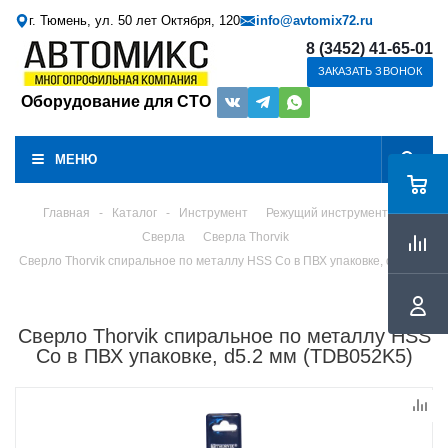
г. Тюмень, ул. 50 лет Октября, 120
info@avtomix72.ru
8 (3452) 41-65-01
ЗАКАЗАТЬ ЗВОНОК
Оборудование для СТО
МЕНЮ
Главная
-
Каталог
-
Инструмент
Режущий инструмент
Сверла
Сверла Thorvik
Сверло Thorvik спиральное по металлу HSS Co в ПВХ упаковке, d5.2 мм
Сверло Thorvik спиральное по металлу HSS
Co в ПВХ упаковке, d5.2 мм (TDB052K5)