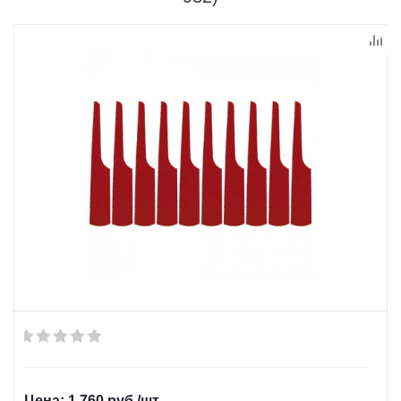
1 760
руб.
/шт