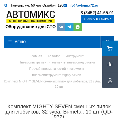
г. Тюмень, ул. 50 лет Октября, 120
info@avtomix72.ru
8 (3452) 41-65-01
ЗАКАЗАТЬ ЗВОНОК
Оборудование для СТО
МЕНЮ
Главная
-
Каталог
-
Инструмент
Пневмоинструмент и элементы пневмоподготовки
Прочий пневматический инструмент
пневмоинструмент Mighty Seven
Комплект MIGHTY SEVEN сменных пилок для лобзиков, 32 зуба, Bi-metal,
10 шт
Комплект MIGHTY SEVEN сменных пилок
для лобзиков, 32 зуба, Bi-metal, 10 шт (QD-
932)