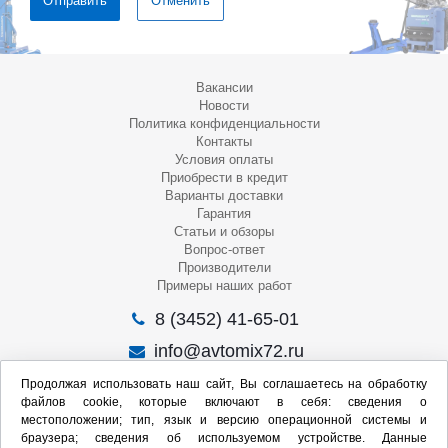
Отменить
Вакансии
Новости
Политика конфиденциальности
Контакты
Условия оплаты
Приобрести в кредит
Варианты доставки
Гарантия
Статьи и обзоры
Вопрос-ответ
Производители
Примеры наших работ
8 (3452) 41-65-01
info@avtomix72.ru
г. Тюмень, ул. 50 лет Октября, 120
Продолжая использовать наш сайт, Вы соглашаетесь на обработку
файлов cookie, которые включают в себя: сведения о
Пн-Пт
: 09:00 – 19:00
местоположении; тип, язык и версию операционной системы и
Сб
: 10:00 – 17:00
браузера; сведения об используемом устройстве. Данные
Вс
: Выходной