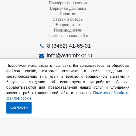
Приобрести в кредит
Варианты доставки
Гарантия
Статьи и обзоры
Вопрос-ответ
Производители
Примеры наших работ
8 (3452) 41-65-01
info@avtomix72.ru
г. Тюмень, ул. 50 лет Октября, 120
Продолжая использовать наш сайт, Вы соглашаетесь на обработку
файлов cookie, которые включают в себя: сведения о
Пн-Пт
: 09:00 – 19:00
местоположении; тип, язык и версию операционной системы и
Сб
: 10:00 – 17:00
браузера; сведения об используемом устройстве. Данные
Вс
: Выходной
обрабатываются для предоставления наших услуг и улучшения
качества работы нашего веб-сайта и сервисов.
Политика обработки
Мы в социальных сетях:
файлов cookie.
Согласен
Продвижение сайта:
2020-2026 © Интернет-магазин оборудования для СТО