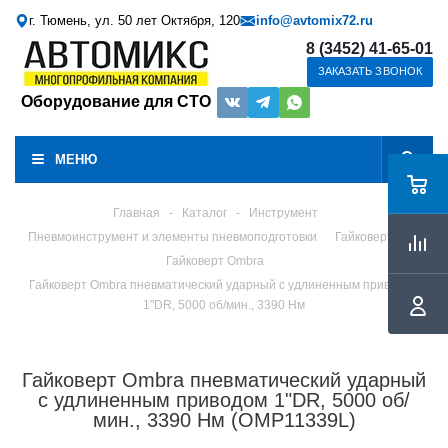
г. Тюмень, ул. 50 лет Октября, 120
info@avtomix72.ru
8 (3452) 41-65-01
ЗАКАЗАТЬ ЗВОНОК
Оборудование для СТО
МЕНЮ
Главная
-
Каталог
-
Инструмент
Пневмоинструмент и элементы пневмоподготовки
Гайковерты
Гайковерт Ombra
Гайковерт Ombra пневматический ударный с удлиненным приводом
1"DR, 5000 об/мин., 3390 Нм
Гайковерт Ombra пневматический ударный
с удлиненным приводом 1"DR, 5000 об/
мин., 3390 Нм (OMP11339L)