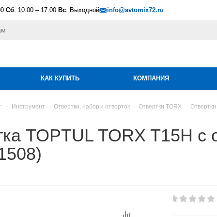
00
Сб
: 10:00 – 17:00
Вс
: Выходной
info@avtomix72.ru
КАК КУПИТЬ
КОМПАНИЯ
г
-
Инструмент
Отвертки, наборы отверток
Отвертки TORX
Отвертк
тка TOPTUL TORX T15H с 
1508)