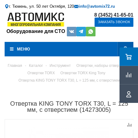
г. Тюмень, ул. 50 лет Октября, 120
info@avtomix72.ru
8 (3452) 41-65-01
ЗАКАЗАТЬ ЗВОНОК
Оборудование для СТО
МЕНЮ
Главная
-
Каталог
-
Инструмент
Отвертки, наборы отверток
Отвертки TORX
Отвертки TORX King Tony
Отвертка KING TONY TORX Т30, L = 125 мм, с отверстием
Отвертка KING TONY TORX Т30, L = 125
мм, с отверстием (14273005)