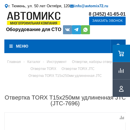
г. Тюмень, ул. 50 лет Октября, 120
info@avtomix72.ru
8 (3452) 41-65-01
ЗАКАЗАТЬ ЗВОНОК
Оборудование для СТО
МЕНЮ
Главная
-
Каталог
-
Инструмент
Отвертки, наборы отверток
Отвертки TORX
Отвертки TORX JTC
Отвертка TORX T15х250мм удлиненная JTC
Отвертка TORX T15х250мм удлиненная JTC
(JTC-7696)