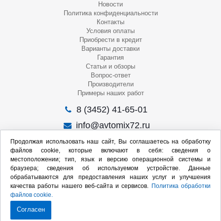
Новости
Политика конфиденциальности
Контакты
Условия оплаты
Приобрести в кредит
Варианты доставки
Гарантия
Статьи и обзоры
Вопрос-ответ
Производители
Примеры наших работ
8 (3452) 41-65-01
info@avtomix72.ru
г. Тюмень, ул. 50 лет Октября, 120
Продолжая использовать наш сайт, Вы соглашаетесь на обработку
файлов cookie, которые включают в себя: сведения о
Пн-Пт
: 09:00 – 19:00
местоположении; тип, язык и версию операционной системы и
Сб
: 10:00 – 17:00
браузера; сведения об используемом устройстве. Данные
Вс
: Выходной
обрабатываются для предоставления наших услуг и улучшения
качества работы нашего веб-сайта и сервисов.
Политика обработки
Мы в социальных сетях:
файлов cookie.
Согласен