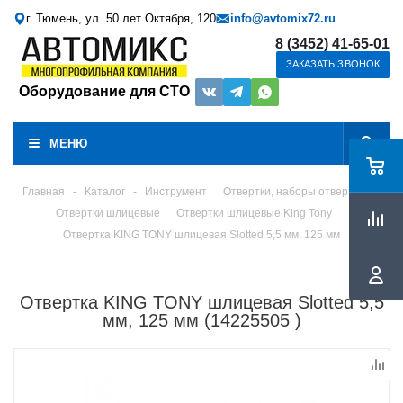
г. Тюмень, ул. 50 лет Октября, 120
info@avtomix72.ru
8 (3452) 41-65-01
ЗАКАЗАТЬ ЗВОНОК
Оборудование для СТО
МЕНЮ
Главная
-
Каталог
-
Инструмент
Отвертки, наборы отверток
Отвертки шлицевые
Отвертки шлицевые King Tony
Отвертка KING TONY шлицевая Slotted 5,5 мм, 125 мм
Отвертка KING TONY шлицевая Slotted 5,5
мм, 125 мм (14225505 )