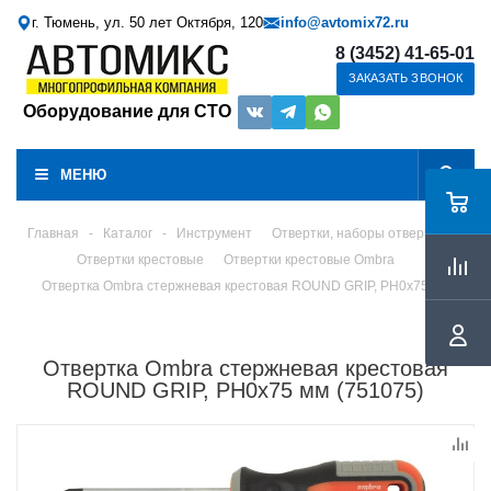
г. Тюмень, ул. 50 лет Октября, 120
info@avtomix72.ru
8 (3452) 41-65-01
ЗАКАЗАТЬ ЗВОНОК
Оборудование для СТО
МЕНЮ
Главная
-
Каталог
-
Инструмент
Отвертки, наборы отверток
Отвертки крестовые
Отвертки крестовые Ombra
Отвертка Ombra стержневая крестовая ROUND GRIP, PH0x75 мм
Отвертка Ombra стержневая крестовая
ROUND GRIP, PH0x75 мм (751075)