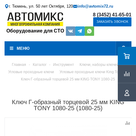
г. Тюмень, ул. 50 лет Октября, 120
info@avtomix72.ru
8 (3452) 41-65-01
ЗАКАЗАТЬ ЗВОНОК
Оборудование для СТО
МЕНЮ
Главная
-
Каталог
-
Инструмент
Ключи, наборы ключей
Угловые проходные ключи
Угловые проходные ключи King Tony
Ключ Г-образный торцевой 25 мм KING TONY 1080-25
Ключ Г-образный торцевой 25 мм KING
TONY 1080-25 (1080-25)