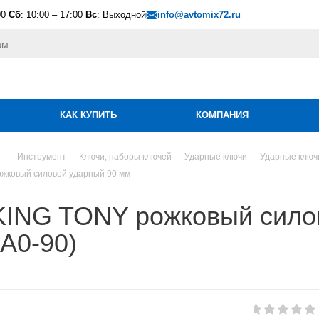
00
Сб
: 10:00 – 17:00
Вс
: Выходной
info@avtomix72.ru
КАК КУПИТЬ
КОМПАНИЯ
г
-
Инструмент
Ключи, наборы ключей
Ударные ключи
Ударные ключи
жковый силовой ударный 90 мм
KING TONY рожковый сило
A0-90)