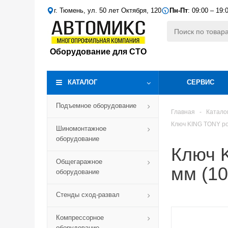
г. Тюмень, ул. 50 лет Октября, 120
Пн-Пт
: 09:00 – 19:
Оборудование для СТО
КАТАЛОГ
СЕРВИС
Подъемное оборудование
Главная
-
Катало
Ключ KING TONY ро
Шиномонтажное
оборудование
Ключ 
Общегаражное
мм (10
оборудование
Стенды сход-развал
Компрессорное
оборудование