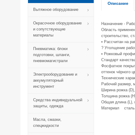
Описание
Вытяжное оборудование
Окрасочное оборудование
Назначение - Раб
и сопутствующие
Область применен
материалы
строительство, с
• Расcчитан на р
? Утолщение рабо
Пневматика: блоки
• Рожковый профи
подготовки, шланги,
Cтандарт качества
пневмомагистрали
Фосфатное покрыт
оттенок чёрного ц
Электрооборудование и
Технические хара
аккумуляторный
Рабочий размер, 
инструмент
Ширина рожка (D
Толщина рожка (H
Средства индивидуальной
Общая длина (L),
защиты, одежда
Материал сталь 
Масла, смазки,
спецжидкости