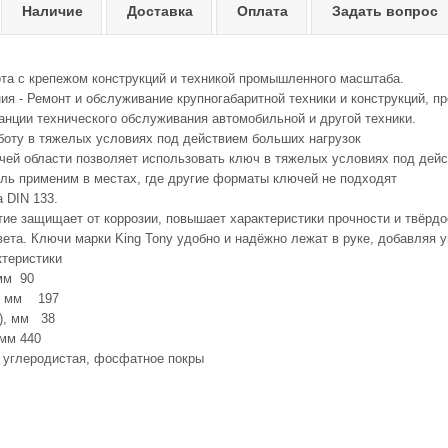
Наличие
Доставка
Оплата
Задать вопрос
ота с крепежом конструкций и техникой промышленного масштаба.
ия - Ремонт и обслуживание крупногабаритной техники и конструкций, п
танции технического обслуживания автомобильной и другой техники.
аботу в тяжелых условиях под действием больших нагрузок
чей области позволяет использовать ключ в тяжелых условиях под дей
ль применим в местах, где другие форматы ключей не подходят
 DIN 133.
ие защищает от коррозии, повышает характеристики прочности и твёрдо
вета. Ключи марки King Tony удобно и надёжно лежат в руке, добавляя 
ктеристики
мм 90
), мм 197
), мм 38
 мм 440
углеродистая, фосфатное покры