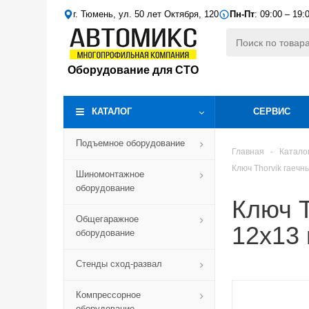
г. Тюмень, ул. 50 лет Октября, 120
Пн-Пт
: 09:00 – 19:
Оборудование для СТО
КАТАЛОГ
СЕРВИС
Подъемное оборудование
Главная
-
Катало
Ключ Thorvik гаечн
Шиномонтажное
оборудование
Ключ T
Общегаражное
12x13
оборудование
Стенды сход-развал
Компрессорное
оборудование