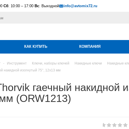
00
Сб
: 10:00 – 17:00
Вс
: Выходной
info@avtomix72.ru
КАК КУПИТЬ
КОМПАНИЯ
г
-
Инструмент
Ключи, наборы ключей
Накидные ключи
Накидные клю
ый накидной изогнутый 75°, 12x13 мм
horvik гаечный накидной и
 мм (ORW1213)