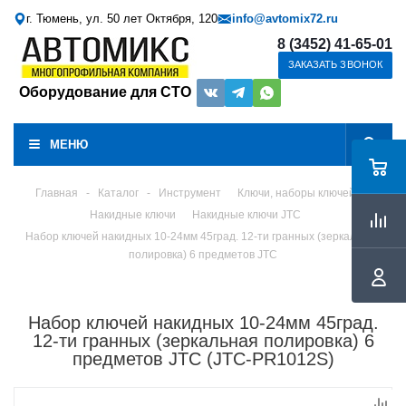
г. Тюмень, ул. 50 лет Октября, 120
info@avtomix72.ru
8 (3452) 41-65-01
ЗАКАЗАТЬ ЗВОНОК
Оборудование для СТО
МЕНЮ
Главная
-
Каталог
-
Инструмент
Ключи, наборы ключей
Накидные ключи
Накидные ключи JTC
Набор ключей накидных 10-24мм 45град. 12-ти гранных (зеркальная
полировка) 6 предметов JTC
Набор ключей накидных 10-24мм 45град.
12-ти гранных (зеркальная полировка) 6
предметов JTC (JTC-PR1012S)