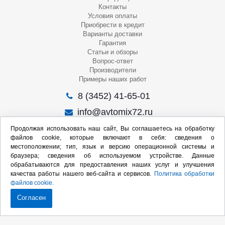
Контакты
Условия оплаты
Приобрести в кредит
Варианты доставки
Гарантия
Статьи и обзоры
Вопрос-ответ
Производители
Примеры наших работ
8 (3452) 41-65-01
info@avtomix72.ru
г. Тюмень, ул. 50 лет Октября, 120
Продолжая использовать наш сайт, Вы соглашаетесь на обработку
файлов cookie, которые включают в себя: сведения о
Пн-Пт
: 09:00 – 19:00
местоположении; тип, язык и версию операционной системы и
Сб
: 10:00 – 17:00
браузера; сведения об используемом устройстве. Данные
Вс
: Выходной
обрабатываются для предоставления наших услуг и улучшения
качества работы нашего веб-сайта и сервисов.
Политика обработки
Мы в социальных сетях:
файлов cookie.
Согласен
Продвижение сайта: