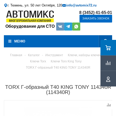
г. Тюмень, ул. 50 лет Октября, 120
info@avtomix72.ru
8 (3452) 41-65-01
ЗАКАЗАТЬ ЗВОНОК
Оборудование для СТО
МЕНЮ
Главная
-
Каталог
-
Инструмент
Ключи, наборы ключей
Ключи Torx
Ключи Torx King Tony
TORX Г-образный T40 KING TONY 114340R
TORX Г-образный T40 KING TONY 114340R
(114340R)