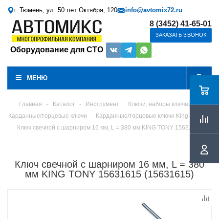
г. Тюмень, ул. 50 лет Октября, 120
info@avtomix72.ru
8 (3452) 41-65-01
ЗАКАЗАТЬ ЗВОНОК
Оборудование для СТО
МЕНЮ
Главная
-
Каталог
-
Инструмент
Ключи, наборы ключей
Карданные/торцевые ключи
Карданные/торцевые ключи King Tony
Ключ свечной с шарниром 16 мм, L = 380 мм KING TONY 15631615
Ключ свечной с шарниром 16 мм, L = 380
мм KING TONY 15631615 (15631615)