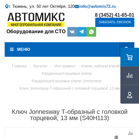
г. Тюмень, ул. 50 лет Октября, 120
info@avtomix72.ru
8 (3452) 41-65-01
ЗАКАЗАТЬ ЗВОНОК
Оборудование для СТО
МЕНЮ
Главная
-
Каталог
-
Инструмент
Ключи, наборы ключей
Карданные/торцевые ключи
Карданные/торцевые ключи Jonnesway
Ключ Jonnesway Т-образный с головкой торцевой, 13 мм
Ключ Jonnesway Т-образный с головкой
торцевой, 13 мм (S40H113)