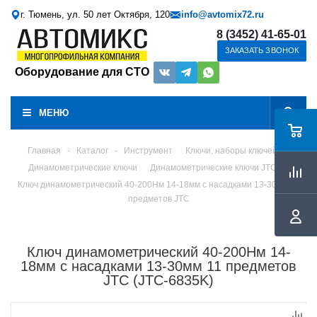
г. Тюмень, ул. 50 лет Октября, 120
info@avtomix72.ru
8 (3452) 41-65-01
ЗАКАЗАТЬ ЗВОНОК
Оборудование для СТО
МЕНЮ
Главная
-
Каталог
-
Инструмент
Ключи, наборы ключей
Динамометрические ключи
Динамометрические ключи JTC
Ключ динамометрический 40-200Нм 14-18мм с насадками 13-30мм 11
предметов JTC
Ключ динамометрический 40-200Нм 14-
18мм с насадками 13-30мм 11 предметов
JTC (JTC-6835K)