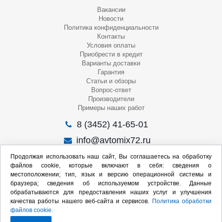
Вакансии
Новости
Политика конфиденциальности
Контакты
Условия оплаты
Приобрести в кредит
Варианты доставки
Гарантия
Статьи и обзоры
Вопрос-ответ
Производители
Примеры наших работ
8 (3452) 41-65-01
info@avtomix72.ru
г. Тюмень, ул. 50 лет Октября, 120
Продолжая использовать наш сайт, Вы соглашаетесь на обработку
файлов cookie, которые включают в себя: сведения о
Пн-Пт
: 09:00 – 19:00
местоположении; тип, язык и версию операционной системы и
Сб
: 10:00 – 17:00
браузера; сведения об используемом устройстве. Данные
Вс
: Выходной
обрабатываются для предоставления наших услуг и улучшения
качества работы нашего веб-сайта и сервисов.
Политика обработки
Мы в социальных сетях:
файлов cookie.