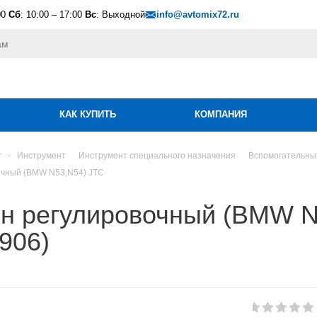
00
Сб
: 10:00 – 17:00
Вс
: Выходной
info@avtomix72.ru
КАК КУПИТЬ
КОМПАНИЯ
г
-
Инструмент
Инструмент специального назначения
Вспомогательны
очный (BMW N53,N54) JTC
н регулировочный (BMW N
906)