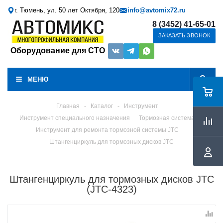
г. Тюмень, ул. 50 лет Октября, 120
info@avtomix72.ru
8 (3452) 41-65-01
ЗАКАЗАТЬ ЗВОНОК
Оборудование для СТО
МЕНЮ
Главная
-
Каталог
-
Инструмент
Инструмент специального назначения
Тормозная система
Инструмент для ремонта тормозной системы JTC
Штангенциркуль для тормозных дисков JTC
Штангенциркуль для тормозных дисков JTC
(JTC-4323)