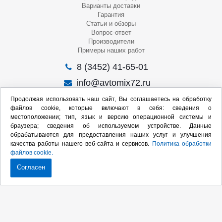
Варианты доставки
Гарантия
Статьи и обзоры
Вопрос-ответ
Производители
Примеры наших работ
8 (3452) 41-65-01
info@avtomix72.ru
г. Тюмень, ул. 50 лет Октября, 120
Продолжая использовать наш сайт, Вы соглашаетесь на обработку
файлов cookie, которые включают в себя: сведения о
Пн-Пт
: 09:00 – 19:00
местоположении; тип, язык и версию операционной системы и
Сб
: 10:00 – 17:00
браузера; сведения об используемом устройстве. Данные
Вс
: Выходной
обрабатываются для предоставления наших услуг и улучшения
качества работы нашего веб-сайта и сервисов.
Политика обработки
Мы в социальных сетях:
файлов cookie.
Согласен
Продвижение сайта:
2020-2026 © Интернет-магазин оборудования для СТО
Карта сайта