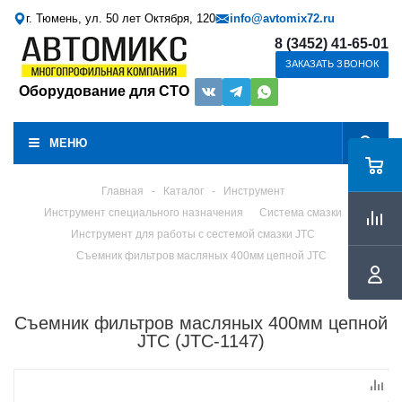
г. Тюмень, ул. 50 лет Октября, 120
info@avtomix72.ru
8 (3452) 41-65-01
ЗАКАЗАТЬ ЗВОНОК
Оборудование для СТО
МЕНЮ
Главная
-
Каталог
-
Инструмент
Инструмент специального назначения
Система смазки
Инструмент для работы с сестемой смазки JTC
Съемник фильтров масляных 400мм цепной JTC
Съемник фильтров масляных 400мм цепной
JTC (JTC-1147)