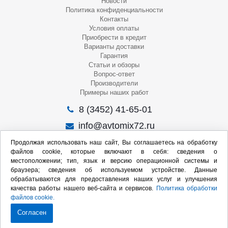
Новости
Политика конфиденциальности
Контакты
Условия оплаты
Приобрести в кредит
Варианты доставки
Гарантия
Статьи и обзоры
Вопрос-ответ
Производители
Примеры наших работ
8 (3452) 41-65-01
info@avtomix72.ru
г. Тюмень, ул. 50 лет Октября, 120
Продолжая использовать наш сайт, Вы соглашаетесь на обработку
файлов cookie, которые включают в себя: сведения о
Пн-Пт
: 09:00 – 19:00
местоположении; тип, язык и версию операционной системы и
Сб
: 10:00 – 17:00
браузера; сведения об используемом устройстве. Данные
Вс
: Выходной
обрабатываются для предоставления наших услуг и улучшения
качества работы нашего веб-сайта и сервисов.
Политика обработки
Мы в социальных сетях:
файлов cookie.
Согласен
Продвижение сайта: