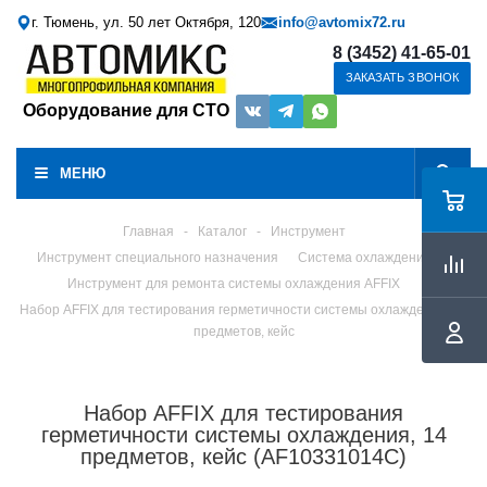
г. Тюмень, ул. 50 лет Октября, 120
info@avtomix72.ru
8 (3452) 41-65-01
ЗАКАЗАТЬ ЗВОНОК
Оборудование для СТО
МЕНЮ
Главная
-
Каталог
-
Инструмент
Инструмент специального назначения
Система охлаждения
Инструмент для ремонта системы охлаждения AFFIX
Набор AFFIX для тестирования герметичности системы охлаждения, 14
предметов, кейс
Набор AFFIX для тестирования
герметичности системы охлаждения, 14
предметов, кейс (AF10331014C)