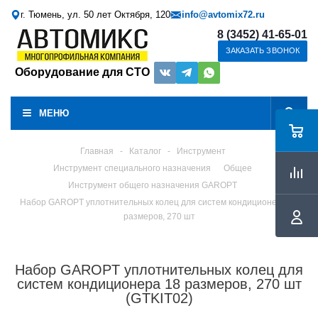
г. Тюмень, ул. 50 лет Октября, 120
info@avtomix72.ru
8 (3452) 41-65-01
ЗАКАЗАТЬ ЗВОНОК
Оборудование для СТО
МЕНЮ
Главная
-
Каталог
-
Инструмент
Инструмент специального назначения
Общее
Инструмент общего назначения GAROPT
Набор GAROPT уплотнительных колец для систем кондиционера 18
размеров, 270 шт
Набор GAROPT уплотнительных колец для
систем кондиционера 18 размеров, 270 шт
(GTKIT02)