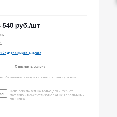
8 540
руб.
/шт
ony
11
от 3х дней с момента заказа
Отправить заявку
 обязательно свяжутся с вами и уточнят условия
Цена действительна только для интернет-
ся
магазина и может отличаться от цен в розничных
магазинах