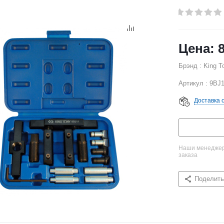
Брэнд : King T
Артикул : 9BJ
Доставка 
Наши менеджеры
заказа
Поделить