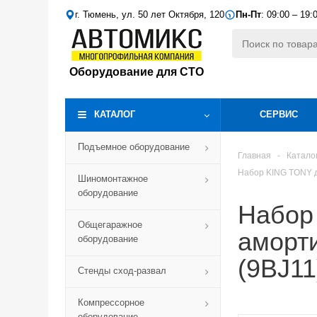
г. Тюмень, ул. 50 лет Октября, 120
Пн-Пт
: 09:00 – 19:
Оборудование для СТО
КАТАЛОГ
СЕРВИС
Подъемное оборудование
Главная
-
Катало
Набор KING TONY д
Шиномонтажное
оборудование
Набор
Общегаражное
аморти
оборудование
(9BJ11
Стенды сход-развал
Компрессорное
оборудование