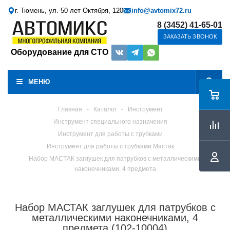
г. Тюмень, ул. 50 лет Октября, 120
info@avtomix72.ru
8 (3452) 41-65-01
ЗАКАЗАТЬ ЗВОНОК
Оборудование для СТО
МЕНЮ
Главная
-
Каталог
-
Инструмент
Инструмент специального назначения
Инструмент для работы с трубками
Инструмент для работы с трубками Мастак
Набор МАСТАК заглушек для патрубков с металлическими
наконечниками, 4 предмета
Набор МАСТАК заглушек для патрубков с
металлическими наконечниками, 4
предмета (102-10004)