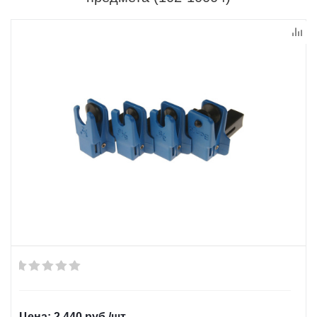
2 440
руб.
/шт