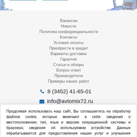
Вакансии
Новости
Политика конфиденциальности
Контакты
Условия оплаты
Приобрести в кредит
Варианты доставки
Гарантия
Статьи и обзоры
Вопрос-ответ
Производители
Примеры наших работ
8 (3452) 41-65-01
info@avtomix72.ru
г. Тюмень, ул. 50 лет Октября, 120
Продолжая использовать наш сайт, Вы соглашаетесь на обработку
файлов cookie, которые включают в себя: сведения о
Пн-Пт
: 09:00 – 19:00
местоположении; тип, язык и версию операционной системы и
Сб
: 10:00 – 17:00
браузера; сведения об используемом устройстве. Данные
Вс
: Выходной
обрабатываются для предоставления наших услуг и улучшения