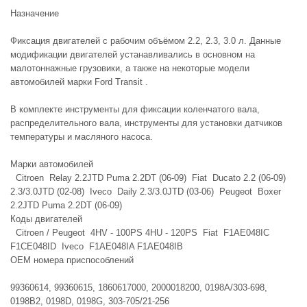
Назначение
Фиксация двигателей с рабочим объёмом 2.2, 2.3, 3.0 л. Данные
модификации двигателей устанавливались в основном на
малотоннажные грузовики, а также на некоторые модели
автомобилей марки Ford Transit .
В комплекте инструменты для фиксации коленчатого вала,
распределительного вала, инструменты для установки датчиков
температуры и масляного насоса.
Марки автомобилей
Citroen Relay 2.2JTD Puma 2.2DT (06-09) Fiat Ducato 2.2 (06-09)
2.3/3.0JTD (02-08) Iveco Daily 2.3/3.0JTD (03-06) Peugeot Boxer
2.2JTD Puma 2.2DT (06-09)
Коды двигателей
Citroen / Peugeot 4HV - 100PS 4HU - 120PS Fiat F1AE048IC
F1CE048ID Iveco F1AE048IA F1AE048IB
ОЕМ номера приспособлений
99360614, 99360615, 1860617000, 2000018200, 0198A/303-698,
0198B2, 0198D, 0198G, 303-705/21-256