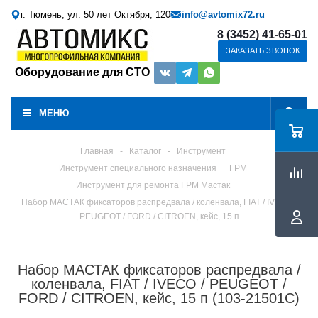
г. Тюмень, ул. 50 лет Октября, 120
info@avtomix72.ru
8 (3452) 41-65-01
ЗАКАЗАТЬ ЗВОНОК
Оборудование для СТО
МЕНЮ
Главная
-
Каталог
-
Инструмент
Инструмент специального назначения
ГРМ
Инструмент для ремонта ГРМ Мастак
Набор МАСТАК фиксаторов распредвала / коленвала, FIAT / IVECO /
PEUGEOT / FORD / CITROEN, кейс, 15 п
Набор МАСТАК фиксаторов распредвала /
коленвала, FIAT / IVECO / PEUGEOT /
FORD / CITROEN, кейс, 15 п (103-21501C)