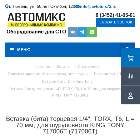
г. Тюмень, ул. 50 лет Октября, 120
info@avtomix72.ru
8 (3452) 41-65-01
ЗАКАЗАТЬ ЗВОНОК
Оборудование для СТО
МЕНЮ
Главная
-
Каталог
-
Инструмент
Головки торцевые, биты-вставки, аксессуары
Вставки-биты Torx
Вставки-биты Torx King Tony
Вставка (бита) торцевая 1/4", TORX, Т6, L = 70 мм, для шуруповерта
KING TONY 717006T
Вставка (бита) торцевая 1/4", TORX, Т6, L =
70 мм, для шуруповерта KING TONY
717006T (717006T)