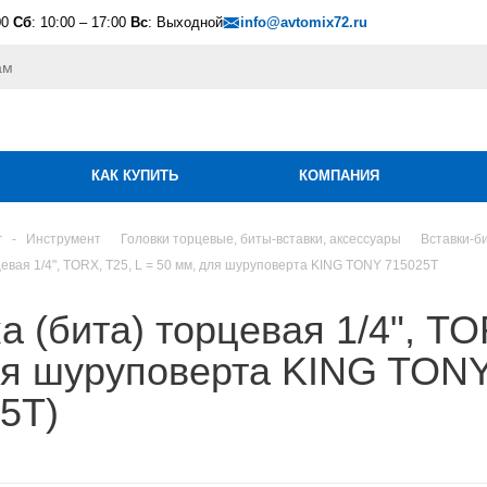
00
Сб
: 10:00 – 17:00
Вс
: Выходной
info@avtomix72.ru
КАК КУПИТЬ
КОМПАНИЯ
г
-
Инструмент
Головки торцевые, биты-вставки, аксессуары
Вставки-б
цевая 1/4", TORX, Т25, L = 50 мм, для шуруповерта KING TONY 715025T
а (бита) торцевая 1/4", TO
ля шуруповерта KING TON
5T)