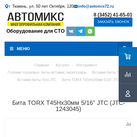
г. Тюмень, ул. 50 лет Октября, 120
info@avtomix72.ru
8 (3452) 41-65-01
ЗАКАЗАТЬ ЗВОНОК
Оборудование для СТО
МЕНЮ
Главная
-
Каталог
-
Инструмент
Головки торцевые, биты-вставки, аксессуары
Вставки-биты Torx
Вставки-биты Torx JTC
Бита TORX Т45Hх30мм 5/16" JTC
Бита TORX Т45Hх30мм 5/16" JTC (JTC-
1243045)