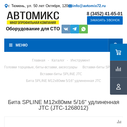
г. Тюмень, ул. 50 лет Октября, 120
info@avtomix72.ru
8 (3452) 41-65-01
ЗАКАЗАТЬ ЗВОНОК
Оборудование для СТО
МЕНЮ
Главная
-
Каталог
-
Инструмент
Головки торцевые, биты-вставки, аксессуары
Вставки-биты SPLINE
Вставки-биты SPLINE JTC
Бита SPLINE M12х80мм 5/16" удлиненная JTC
Бита SPLINE M12х80мм 5/16" удлиненная
JTC (JTC-1268012)