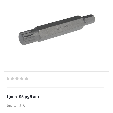
95
руб.
/шт
Брэнд : JTC