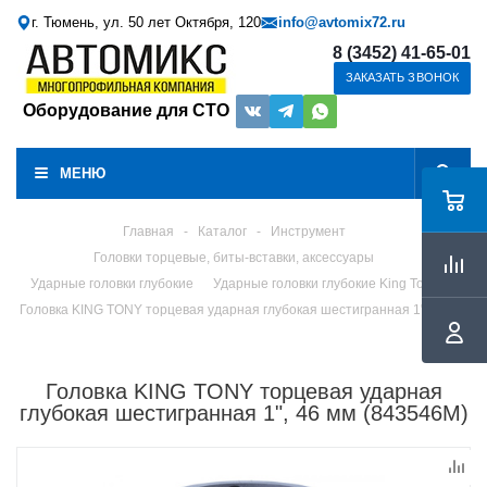
г. Тюмень, ул. 50 лет Октября, 120
info@avtomix72.ru
8 (3452) 41-65-01
ЗАКАЗАТЬ ЗВОНОК
Оборудование для СТО
МЕНЮ
Главная
-
Каталог
-
Инструмент
Головки торцевые, биты-вставки, аксессуары
Ударные головки глубокие
Ударные головки глубокие King Tony
Головка KING TONY торцевая ударная глубокая шестигранная 1", 46 мм
Головка KING TONY торцевая ударная
глубокая шестигранная 1", 46 мм (843546M)