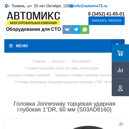
г. Тюмень, ул. 50 лет Октября, 120
info@avtomix72.ru
8 (3452) 41-65-01
ЗАКАЗАТЬ ЗВОНОК
Оборудование для СТО
МЕНЮ
Главная
-
Каталог
-
Инструмент
Головки торцевые, биты-вставки, аксессуары
Ударные головки глубокие
Ударные головки глубокие Jonnesway
Головка Jonnesway торцевая ударная глубокая 1"DR, 60 мм
Головка Jonnesway торцевая ударная
глубокая 1"DR, 60 мм (S03AD8160)