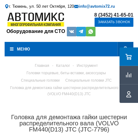
г. Тюмень, ул. 50 лет Октября, 120
info@avtomix72.ru
8 (3452) 41-65-01
ЗАКАЗАТЬ ЗВОНОК
Оборудование для СТО
МЕНЮ
Главная
-
Каталог
-
Инструмент
Головки торцевые, биты-вставки, аксессуары
Специальные головки
Специальные головки JTC
Головка для демонтажа гайки шестерни распределительного вала
(VOLVO FM440(D13) JTC
Головка для демонтажа гайки шестерни
распределительного вала (VOLVO
FM440(D13) JTC (JTC-7796)