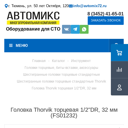
г. Тюмень, ул. 50 лет Октября, 120
info@avtomix72.ru
8 (3452) 41-65-01
ЗАКАЗАТЬ ЗВОНОК
Оборудование для СТО
МЕНЮ
Главная
-
Каталог
-
Инструмент
Головки торцевые, биты-вставки, аксессуары
Шестигранные головки торцевые стандартные
Шестигранные головки торцевые стандартные Thorvik
Головка Thorvik торцевая 1/2"DR, 32 мм
Головка Thorvik торцевая 1/2"DR, 32 мм
(FS01232)