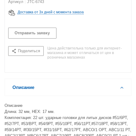
Артикул : JTC-6743
Доставка от 3х дней с момента заказа
Отправить заявку
Цена действительна только для интернет-
Поделиться
магазина и может отличаться от цен в
розничных магазинах
Описание
Описание
Длина: 32 мм, НЕХ: 17 мм.
Комплектация: 22 шт. ударные головки для литых дисков #51/6РТ,
#52/7РТ, #53/ВРТ, #54/9РТ, #55/10РТ, #56/11РТ,#57/18РТ, #58/13РТ,
#59/14РТ, #f30/15PT, #f31/16PT, #62/17РТ, АВСО/1 ОРТ, АВС1/11 РТ,
АВС2/13РТ, МВС6/17РТ, АВС7/19РТ, АВС8/20РТ, АВС9/21 РТ.1 шт.: