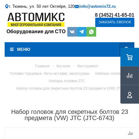
г. Тюмень, ул. 50 лет Октября, 120
info@avtomix72.ru
8 (3452) 41-65-01
ЗАКАЗАТЬ ЗВОНОК
Оборудование для СТО
МЕНЮ
Главная
-
Каталог
-
Инструмент
Головки торцевые, биты-вставки, аксессуары
Наборы головок
Наборы головок JTC
Набор головок для секретных болтов 23 предмета (VW) JTC
Набор головок для секретных болтов 23
предмета (VW) JTC (JTC-6743)