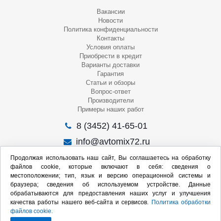
Вакансии
Новости
Политика конфиденциальности
Контакты
Условия оплаты
Приобрести в кредит
Варианты доставки
Гарантия
Статьи и обзоры
Вопрос-ответ
Производители
Примеры наших работ
8 (3452) 41-65-01
info@avtomix72.ru
г. Тюмень, ул. 50 лет Октября, 120
Продолжая использовать наш сайт, Вы соглашаетесь на обработку
файлов cookie, которые включают в себя: сведения о
Пн-Пт
: 09:00 – 19:00
местоположении; тип, язык и версию операционной системы и
Сб
: 10:00 – 17:00
браузера; сведения об используемом устройстве. Данные
Вс
: Выходной
обрабатываются для предоставления наших услуг и улучшения
качества работы нашего веб-сайта и сервисов.
Политика обработки
Мы в социальных сетях:
файлов cookie.