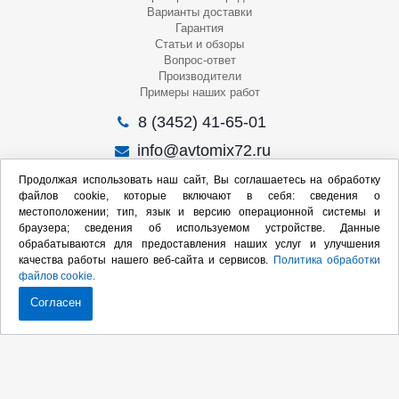
Варианты доставки
Гарантия
Статьи и обзоры
Вопрос-ответ
Производители
Примеры наших работ
8 (3452) 41-65-01
info@avtomix72.ru
г. Тюмень, ул. 50 лет Октября, 120
Продолжая использовать наш сайт, Вы соглашаетесь на обработку
файлов cookie, которые включают в себя: сведения о
Пн-Пт
: 09:00 – 19:00
местоположении; тип, язык и версию операционной системы и
Сб
: 10:00 – 17:00
браузера; сведения об используемом устройстве. Данные
Вс
: Выходной
обрабатываются для предоставления наших услуг и улучшения
качества работы нашего веб-сайта и сервисов.
Политика обработки
Мы в социальных сетях:
файлов cookie.
Согласен
Продвижение сайта:
2020-2026 © Интернет-магазин оборудования для СТО
Карта сайта