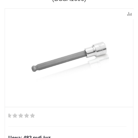
482
руб.
/шт