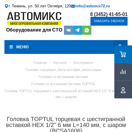
г. Тюмень, ул. 50 лет Октября, 120
info@avtomix72.ru
8 (3452) 41-65-01
ЗАКАЗАТЬ ЗВОНОК
Оборудование для СТО
МЕНЮ
Главная
-
Каталог
-
Инструмент
Головки торцевые, биты-вставки, аксессуары
Головки со вставками-битами
Головки со вставками-битами TOPTUL
Головка TOPTUL торцевая с шестигранной вставкой HEX 1/2" 6 мм L=140
мм, с шаром
Головка TOPTUL торцевая с шестигранной
вставкой HEX 1/2" 6 мм L=140 мм, с шаром
(BCSA1606)