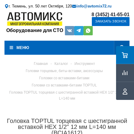
г. Тюмень, ул. 50 лет Октября, 120
info@avtomix72.ru
8 (3452) 41-65-01
ЗАКАЗАТЬ ЗВОНОК
Оборудование для СТО
МЕНЮ
Главная
-
Каталог
-
Инструмент
Головки торцевые, биты-вставки, аксессуары
Головки со вставками-битами
Головки со вставками-битами TOPTUL
Головка TOPTUL торцевая с шестигранной вставкой HEX 1/2" 12 мм
L=140 мм
Головка TOPTUL торцевая с шестигранной
вставкой HEX 1/2" 12 мм L=140 мм
(BCIA1612)