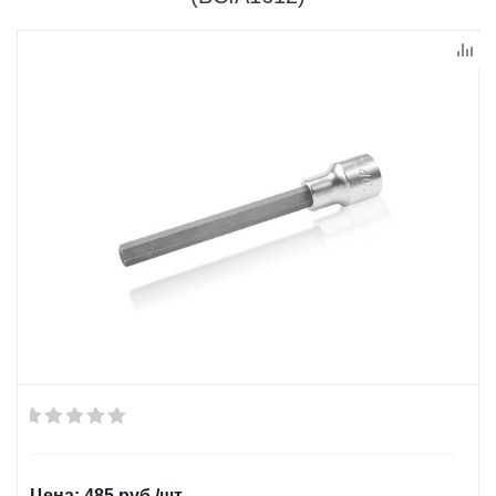
485
руб.
/шт