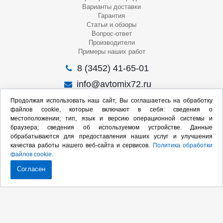
Варианты доставки
Гарантия
Статьи и обзоры
Вопрос-ответ
Производители
Примеры наших работ
8 (3452) 41-65-01
info@avtomix72.ru
г. Тюмень, ул. 50 лет Октября, 120
Продолжая использовать наш сайт, Вы соглашаетесь на обработку
файлов cookie, которые включают в себя: сведения о
Пн-Пт
: 09:00 – 19:00
местоположении; тип, язык и версию операционной системы и
Сб
: 10:00 – 17:00
браузера; сведения об используемом устройстве. Данные
Вс
: Выходной
обрабатываются для предоставления наших услуг и улучшения
качества работы нашего веб-сайта и сервисов.
Политика обработки
Мы в социальных сетях:
файлов cookie.
Согласен
Продвижение сайта:
2020-2026 © Интернет-магазин оборудования для СТО
Карта сайта