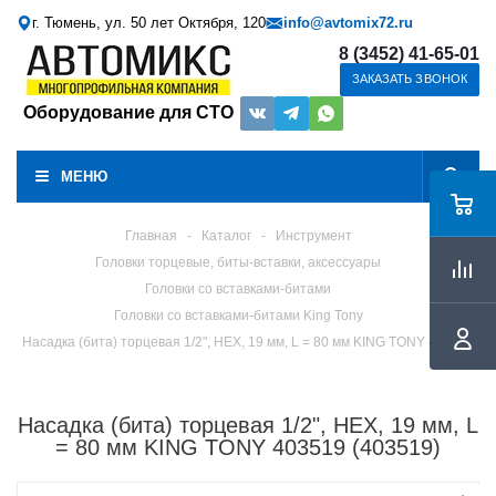
г. Тюмень, ул. 50 лет Октября, 120
info@avtomix72.ru
8 (3452) 41-65-01
ЗАКАЗАТЬ ЗВОНОК
Оборудование для СТО
МЕНЮ
Главная
-
Каталог
-
Инструмент
Головки торцевые, биты-вставки, аксессуары
Головки со вставками-битами
Головки со вставками-битами King Tony
Насадка (бита) торцевая 1/2", HEX, 19 мм, L = 80 мм KING TONY 403519
Насадка (бита) торцевая 1/2", HEX, 19 мм, L
= 80 мм KING TONY 403519 (403519)