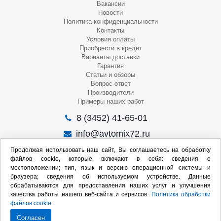
Вакансии
Новости
Политика конфиденциальности
Контакты
Условия оплаты
Приобрести в кредит
Варианты доставки
Гарантия
Статьи и обзоры
Вопрос-ответ
Производители
Примеры наших работ
8 (3452) 41-65-01
info@avtomix72.ru
г. Тюмень, ул. 50 лет Октября, 120
Продолжая использовать наш сайт, Вы соглашаетесь на обработку
файлов cookie, которые включают в себя: сведения о
Пн-Пт
: 09:00 – 19:00
местоположении; тип, язык и версию операционной системы и
Сб
: 10:00 – 17:00
браузера; сведения об используемом устройстве. Данные
Вс
: Выходной
обрабатываются для предоставления наших услуг и улучшения
качества работы нашего веб-сайта и сервисов.
Политика обработки
Мы в социальных сетях:
файлов cookie.
Согласен