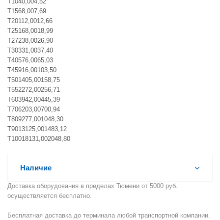
T1040,004,52
T1568,007,69
T20112,0012,66
T25168,0018,99
T27238,0026,90
T30331,0037,40
T40576,0065,03
T45916,00103,50
T501405,00158,75
T552272,00256,71
T603942,00445,39
T706203,00700,94
T809277,001048,30
T9013125,001483,12
T10018131,002048,80
Наличие
Доставка оборудования в пределах Тюмени от 5000 руб.
осуществляется бесплатно.
Бесплатная доставка до терминала любой транспортной компании.