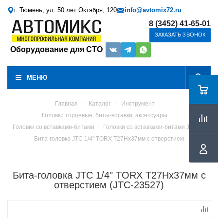
г. Тюмень, ул. 50 лет Октября, 120
info@avtomix72.ru
8 (3452) 41-65-01
ЗАКАЗАТЬ ЗВОНОК
Оборудование для СТО
МЕНЮ
Главная
-
Каталог
-
Инструмент
Головки торцевые, биты-вставки, аксессуары
Головки со вставками-битами
Головки со вставками-битами JTC
Бита-головка JTC 1/4" TORX T27Hх37мм с отверстием
Бита-головка JTC 1/4" TORX T27Hх37мм с
отверстием (JTC-23527)