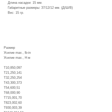
Длина насадки: 15 мм.
Габаритные размеры: 37/12/12 мм. (Д/Ш/В)
Вес: 15 гр.
Размер
Усилие max., lb-in
Усилие max., Н·м
T10,850,097
T21,250,141
T32,250,254
T43,300,373
T54,600,51
T68,000,90
T715,001,70
T823,002,60
T930,003,39