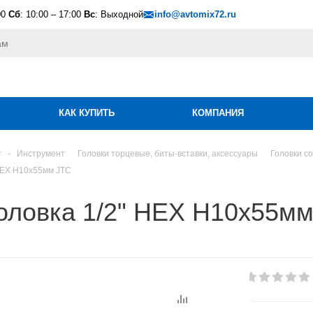
00
Сб
: 10:00 – 17:00
Вс
: Выходной
info@avtomix72.ru
КАК КУПИТЬ
КОМПАНИЯ
г
-
Инструмент
Головки торцевые, биты-вставки, аксессуары
Головки с
 HEX H10х55мм JTC
оловка 1/2" HEX H10х55мм