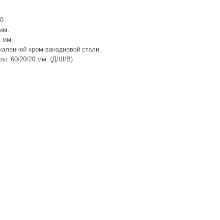
0.
мм.
7 мм.
акаленной хром-ванадиевой стали.
ы: 60/20/20 мм. (Д/Ш/В)