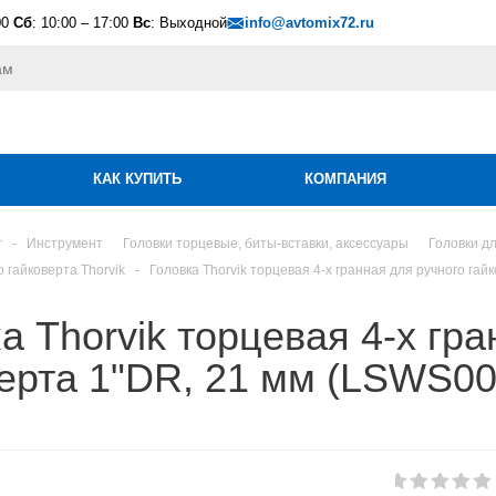
00
Сб
: 10:00 – 17:00
Вс
: Выходной
info@avtomix72.ru
КАК КУПИТЬ
КОМПАНИЯ
г
-
Инструмент
Головки торцевые, биты-вставки, аксессуары
Головки дл
о гайковерта Thorvik
-
Головка Thorvik торцевая 4-х гранная для ручного гай
а Thorvik торцевая 4-х гр
ерта 1"DR, 21 мм (LSWS00