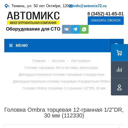
г. Тюмень, ул. 50 лет Октября, 120
info@avtomix72.ru
8 (3452) 41-65-01
ЗАКАЗАТЬ ЗВОНОК
Оборудование для СТО
МЕНЮ
Главная
-
Каталог
-
Инструмент
Головки торцевые, биты-вставки, аксессуары
Двенадцатигранные головки торцевые стандартные
Двенадцатигранные головки торцевые стандартные Ombra
Головка Ombra торцевая 12-гранная 1/2"DR, 30 мм
Головка Ombra торцевая 12-гранная 1/2"DR,
30 мм (112330)