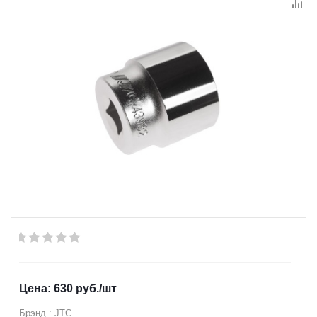
630
руб.
/шт
Брэнд : JTC