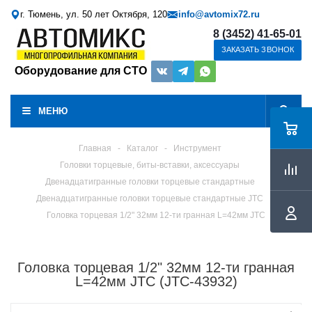
г. Тюмень, ул. 50 лет Октября, 120
info@avtomix72.ru
8 (3452) 41-65-01
ЗАКАЗАТЬ ЗВОНОК
Оборудование для СТО
МЕНЮ
Главная
-
Каталог
-
Инструмент
Головки торцевые, биты-вставки, аксессуары
Двенадцатигранные головки торцевые стандартные
Двенадцатигранные головки торцевые стандартные JTC
Головка торцевая 1/2" 32мм 12-ти гранная L=42мм JTC
Головка торцевая 1/2" 32мм 12-ти гранная
L=42мм JTC (JTC-43932)