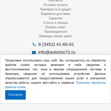
Контакты
Условия оплаты
Приобрести в кредит
Варианты доставки
Гарантия
Статьи и обзоры
Вопрос-ответ
Производители
Примеры наших работ
8 (3452) 41-65-01
info@avtomix72.ru
г. Тюмень, ул. 50 лет Октября, 120
Продолжая использовать наш сайт, Вы соглашаетесь на обработку
файлов cookie, которые включают в себя: сведения о
Пн-Пт
: 09:00 – 19:00
местоположении; тип, язык и версию операционной системы и
Сб
: 10:00 – 17:00
браузера; сведения об используемом устройстве. Данные
Вс
: Выходной
обрабатываются для предоставления наших услуг и улучшения
качества работы нашего веб-сайта и сервисов.
Политика обработки
Мы в социальных сетях:
файлов cookie.
Согласен
Продвижение сайта:
2020-2026 © Интернет-магазин оборудования для СТО