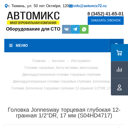
г. Тюмень, ул. 50 лет Октября, 120
info@avtomix72.ru
8 (3452) 41-65-01
ЗАКАЗАТЬ ЗВОНОК
Оборудование для СТО
МЕНЮ
Главная
-
Каталог
-
Инструмент
Головки торцевые, биты-вставки, аксессуары
Двенадцатигранные головки торцевые глубокие
Двенадцатигранные головки торцевые глубокие Jonnesway
Головка Jonnesway торцевая глубокая 12-гранная 1/2"DR, 17 мм
Головка Jonnesway торцевая глубокая 12-
гранная 1/2"DR, 17 мм (S04HD4717)