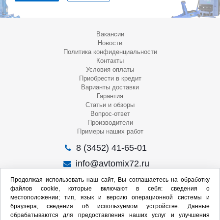
Вакансии
Новости
Политика конфиденциальности
Контакты
Условия оплаты
Приобрести в кредит
Варианты доставки
Гарантия
Статьи и обзоры
Вопрос-ответ
Производители
Примеры наших работ
8 (3452) 41-65-01
info@avtomix72.ru
г. Тюмень, ул. 50 лет Октября, 120
Продолжая использовать наш сайт, Вы соглашаетесь на обработку
файлов cookie, которые включают в себя: сведения о
Пн-Пт
: 09:00 – 19:00
местоположении; тип, язык и версию операционной системы и
Сб
: 10:00 – 17:00
браузера; сведения об используемом устройстве. Данные
Вс
: Выходной
обрабатываются для предоставления наших услуг и улучшения